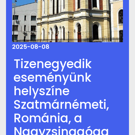
2025-08-08
Tizenegyedik
eseményünk
helyszíne
Szatmárnémeti,
Románia, a
Nagyzsinagóga