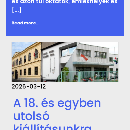
és azon túl oktatók, emlékhelyek és
[…]
Read more...
2026-03-12
A 18. és egyben
utolsó
kiállításunkra